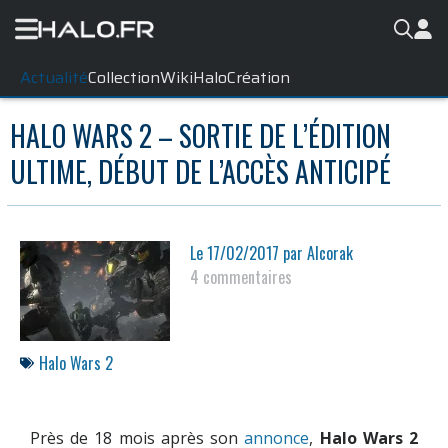
Actualité
Collection
WikiHalo
Création
HALO WARS 2 – SORTIE DE L’ÉDITION
ULTIME, DÉBUT DE L’ACCÈS ANTICIPÉ
Le
17/02/2017
par
Alcorak
4 commentaires
Halo Wars 2
Près de 18 mois après son
annonce
,
Halo Wars 2