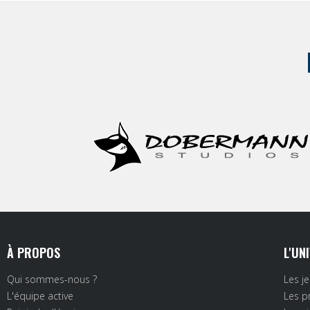
À PROPOS
L'UN
Qui sommes-nous ?
Les j
L'équipe active
Les p