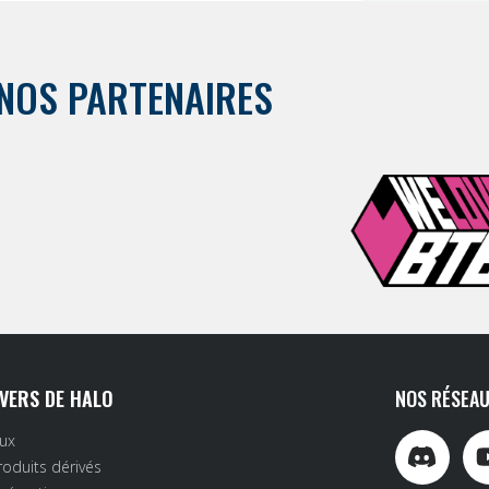
NOS PARTENAIRES
IVERS DE HALO
NOS RÉSEAU
eux
roduits dérivés