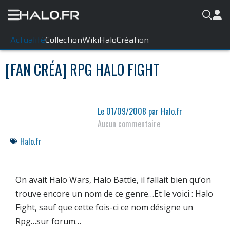
Actualité
Collection
WikiHalo
Création
[FAN CRÉA] RPG HALO FIGHT
Le
01/09/2008
par
Halo.fr
Aucun commentaire
Halo.fr
On avait
Halo Wars
,
Halo Battle
, il fallait bien qu’on
trouve encore un nom de ce genre…Et le voici :
Halo
Fight
, sauf que cette fois-ci ce nom désigne un
Rpg
…sur forum…