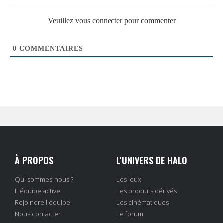
Veuillez vous connecter pour commenter
0
COMMENTAIRES
À PROPOS
L'UNIVERS DE HALO
Qui sommes-nous ?
Les jeux
L'équipe active
Les produits dérivés
Rejoindre l'équipe
Les cinématiques
Nous contacter
Le forum