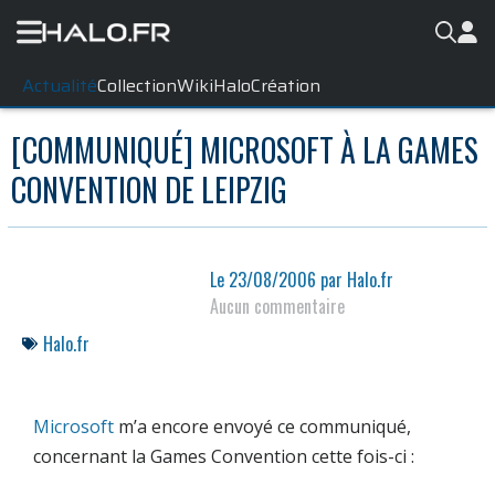
Actualité
Collection
WikiHalo
Création
[COMMUNIQUÉ] MICROSOFT À LA GAMES
CONVENTION DE LEIPZIG
Le
23/08/2006
par
Halo.fr
Aucun commentaire
Halo.fr
Microsoft
m’a encore envoyé ce communiqué,
concernant la Games Convention cette fois-ci :