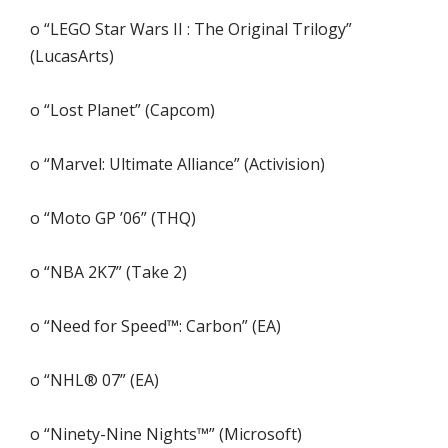
o “LEGO Star Wars II : The Original Trilogy”
(LucasArts)
o “Lost Planet” (Capcom)
o “Marvel: Ultimate Alliance” (Activision)
o “Moto GP ’06” (THQ)
o “NBA 2K7” (Take 2)
o “Need for Speed™: Carbon” (EA)
o “NHL® 07” (EA)
o “Ninety-Nine Nights™” (Microsoft)