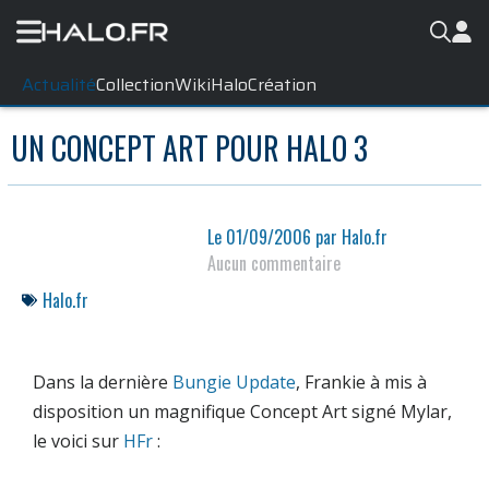
Actualité
Collection
WikiHalo
Création
UN CONCEPT ART POUR HALO 3
Le
01/09/2006
par
Halo.fr
Aucun commentaire
Halo.fr
Dans la dernière
Bungie Update
, Frankie à mis à
disposition un magnifique Concept Art signé Mylar,
le voici sur
HFr
: