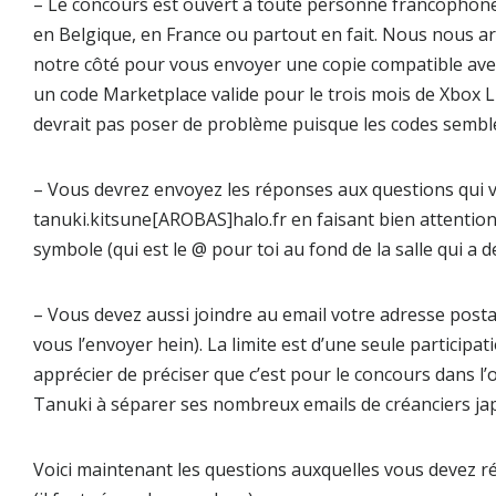
–
Le concours est ouvert à toute personne francophone 
en Belgique, en France ou partout en fait. Nous nous 
notre côté pour vous envoyer une copie compatible avec
un code
Marketplace
valide pour le trois mois de
Xbox L
devrait pas poser de problème puisque les codes semble
–
Vous devrez envoyez les réponses aux questions qui vo
tanuki.kitsune[AROBAS]halo.fr
en faisant bien attentio
symbole (qui est le
@
pour toi au fond de la salle qui a 
–
Vous devez aussi joindre au email votre
adresse posta
vous l’envoyer hein). La limite est d’une seule participat
apprécier de préciser que c’est pour le concours dans l
Tanuki
à séparer ses nombreux emails de créanciers jap
Voici maintenant les questions auxquelles vous devez ré