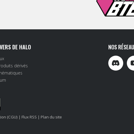
IVERS DE HALO
NOS RÉSEAU
eux
roduits dérivés
inématiques
rum
tion (CGU)
|
Flux RSS
|
Plan du site