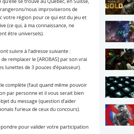
qu’elle se trouve au Québec, en Suisse,
arrangerons/nous improviserons de
 votre région pour ce qui est du jeu et
ive
(ce qui, à ma connaissance, ne
nt être universels).
nt suivre à l’adresse suivante :
n de remplacer le
[AROBAS]
par son vrai
des lunettes de 3 pouces d’épaisseur).
le complète
(faut quand même pouvoir
ion par personne et il vous serait bien
’objet du message (question d’aider
onais furieux de ceux du concours).
pondre pour valider votre participation