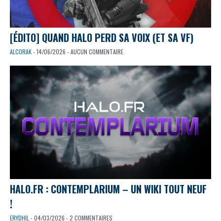
[ÉDITO] QUAND HALO PERD SA VOIX (ET SA VF)
ALCORAK
- 14/06/2026 - AUCUN COMMENTAIRE
HALO.FR : CONTEMPLARIUM – UN WIKI TOUT NEUF
!
ERYDHIL
- 04/03/2026 - 2 COMMENTAIRES