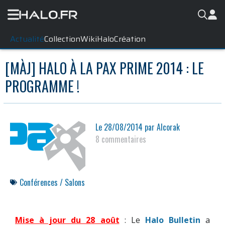
Actualité
Collection
WikiHalo
Création
[MÀJ] HALO À LA PAX PRIME 2014 : LE
PROGRAMME !
Le
28/08/2014
par
Alcorak
8 commentaires
Conférences / Salons
Mise à jour du 28 août
: Le
Halo Bulletin
a