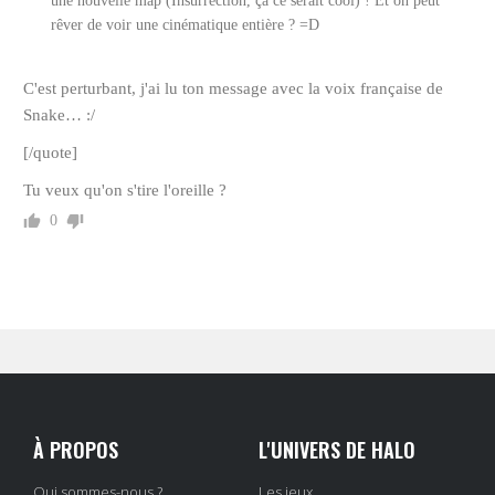
une nouvelle map (Insurrection, ça ce serait cool) ! Et on peut
rêver de voir une cinématique entière ? =D
C'est perturbant, j'ai lu ton message avec la voix française de
Snake… :/
[/quote]
Tu veux qu'on s'tire l'oreille ?
0
À PROPOS
L'UNIVERS DE HALO
Qui sommes-nous ?
Les jeux