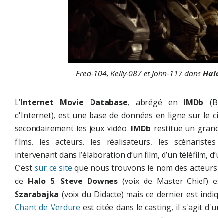
Fred-104, Kelly-087 et John-117 dans
Hal
L’I
nternet Movie Database
, abrégé en
IMDb
(Ba
d'Internet), est une base de données en ligne sur le ci
secondairement les jeux vidéo.
IMDb
restitue un gran
films, les acteurs, les réalisateurs, les scénarist
intervenant dans l’élaboration d’un film, d’un téléfilm, d’
C’est
sur ce site
que nous trouvons le nom des acteurs d
de
Halo 5
.
Steve Downes
(voix de Master Chief) 
Szarabajka
(voix du Didacte) mais ce dernier est ind
Chant de Verdure
est citée dans le casting, il s'agit 