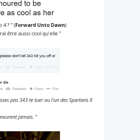
4 ? " (
Forward Unto Dawn
)
rai être aussi cool qu'elle "
isses pas
343
te
tuer
ou l'un des
Spartans
II
 meurent jamais.
"