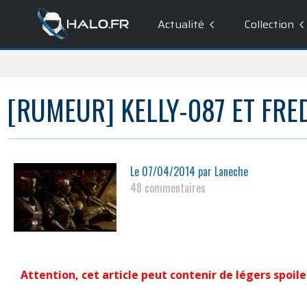
Actualité
Collection
[RUMEUR] KELLY-087 ET FRE
Le
07/04/2014
par
Laneche
48 commentaires
Attention, cet article peut contenir de légers spoile