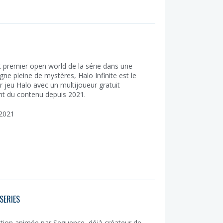
t premier open world de la série dans une
ne pleine de mystères, Halo Infinite est le
r jeu Halo avec un multijoueur gratuit
nt du contenu depuis 2021.
2021
SERIES
tion animée par Sequence, déjà créateur de