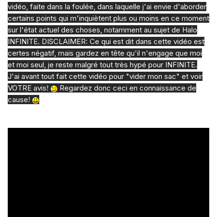
vidéo, faite dans la foulée, dans laquelle j'ai envie d'aborder
certains points qui m'inquiètent plus ou moins en ce moment
sur l'état actuel des choses, notamment au sujet de Halo
INFINITE.
DISCLAIMER: Ce qui est dit dans cette vidéo est
certes négatif, mais gardez en tête qu'il n'engage que moi
et moi seul, je reste malgré tout très hypé pour INFINITE.
J'ai avant tout fait cette vidéo pour "vider mon sac" et voir
VOTRE avis!
Regardez donc ceci en connaissance de
cause!