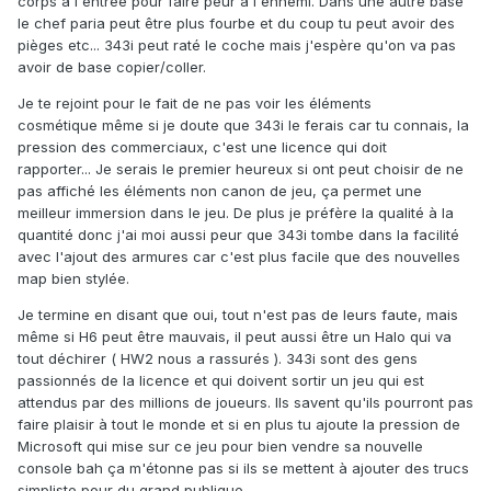
corps à l'entrée pour faire peur à l'ennemi. Dans une autre base
le chef paria peut être plus fourbe et du coup tu peut avoir des
pièges etc... 343i peut raté le coche mais j'espère qu'on va pas
avoir de base copier/coller.
Je te rejoint pour le fait de ne pas voir les éléments
cosmétique même si je doute que 343i le ferais car tu connais, la
pression des commerciaux, c'est une licence qui doit
rapporter... Je serais le premier heureux si ont peut choisir de ne
pas affiché les éléments non canon de jeu, ça permet une
meilleur immersion dans le jeu. De plus je préfère la qualité à la
quantité donc j'ai moi aussi peur que 343i tombe dans la facilité
avec l'ajout des armures car c'est plus facile que des nouvelles
map bien stylée.
Je termine en disant que oui, tout n'est pas de leurs faute, mais
même si H6 peut être mauvais, il peut aussi être un Halo qui va
tout déchirer ( HW2 nous a rassurés ). 343i sont des gens
passionnés de la licence et qui doivent sortir un jeu qui est
attendus par des millions de joueurs. Ils savent qu'ils pourront pas
faire plaisir à tout le monde et si en plus tu ajoute la pression de
Microsoft qui mise sur ce jeu pour bien vendre sa nouvelle
console bah ça m'étonne pas si ils se mettent à ajouter des trucs
simpliste pour du grand publique.