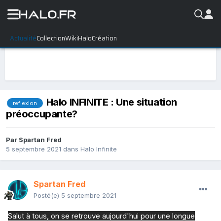
Actualité
Collection
WikiHalo
Création
Halo INFINITE : Une situation
reflexion
préoccupante?
Par
Spartan Fred
5 septembre 2021
dans
Halo Infinite
Spartan Fred
Posté(e)
5 septembre 2021
Salut à tous, on se retrouve aujourd'hui pour une longue