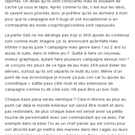
reportés. On dirais qu'ils sont conscients mais ils essaient de
caché ça sous le tapis. Après comme tu dis, c'est eux les devs,
ils savent leurs priorités donc je préfère qu'ils se donnent à mort
pour que la campagne est 0 bugs et soit exceptionnel si en
contrepartie les mode coop/forge/cinéma sont repoussés.
La partie GaS ne me dérange pas trop si 343i ajoute du contenue
solo comme multi. Imagine ça: ils annoncent qu’enfaîte Halo
infinite n'auras juste 1 campagne mais genre dans 1 ou 2 ans tu
auras la suite, dans le même jeu !! Quitte à faire un nouveau
moteur graphique, autant faire plusieurs campagne dessus non ?
Je conçois tes peurs de ce type de jeu mais 343i peut éviter les
dérives, surtout qu'ils ont séparés le multi du solo. Même d'un
point de vue économique je trouve ça pas con car tu ajoute du
cosmétique + battle pass côté multi et des extensions de
campagne comme tu dit côté solo. H6 peut être un bon GaS.
Chaque base paria serais identique ? Cela m'étonne au plus au
point car déjà le monde extérieur est sensé être vivant et donc
pas redondant, de plus chaque base est sensé avoir sa petite
touche de personnalité avec son commandant qui va avec. Par
exemple dans la base 1 tu as un chef parias qui est connu pour
son atrocité bah go mettre des marines dans des cages ou leurs