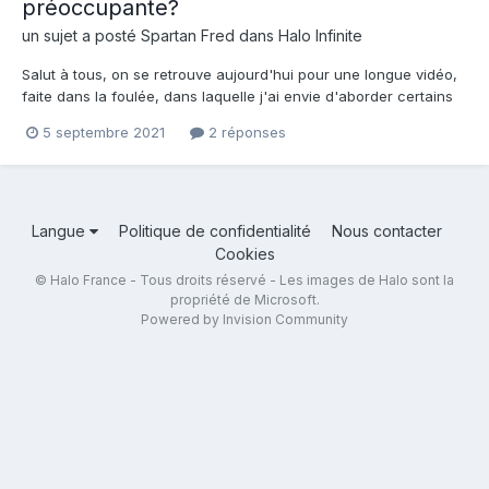
préoccupante?
un sujet a posté
Spartan Fred
dans
Halo Infinite
Salut à tous, on se retrouve aujourd'hui pour une longue vidéo,
faite dans la foulée, dans laquelle j'ai envie d'aborder certains
points qui m'inquiètent plus ou moins en ce moment sur l'état
5 septembre 2021
2 réponses
actuel des choses, notamment au sujet de Halo INFINITE.
DISCLAIMER: Ce qui est dit dans cette vidéo est cer...
Langue
Politique de confidentialité
Nous contacter
Cookies
© Halo France - Tous droits réservé - Les images de Halo sont la
propriété de Microsoft.
Powered by Invision Community