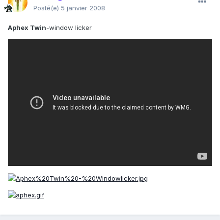
Posté(e)
5 janvier 2008
Aphex Twin
-window licker