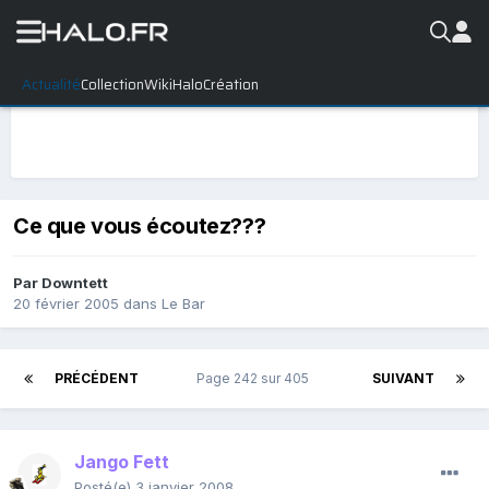
Actualité
Collection
WikiHalo
Création
Ce que vous écoutez???
Par
Downtett
20 février 2005
dans
Le Bar
PRÉCÉDENT
Page 242 sur 405
SUIVANT
Jango Fett
Posté(e)
3 janvier 2008