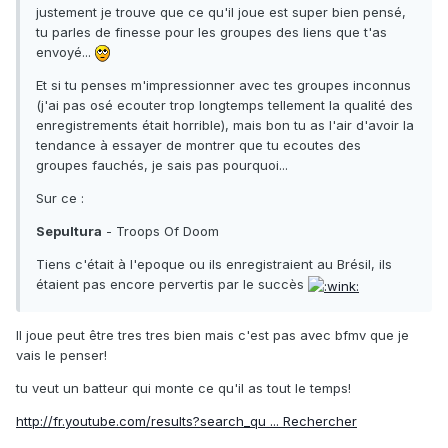
justement je trouve que ce qu'il joue est super bien pensé,
tu parles de finesse pour les groupes des liens que t'as
envoyé...
Et si tu penses m'impressionner avec tes groupes inconnus
(j'ai pas osé ecouter trop longtemps tellement la qualité des
enregistrements était horrible), mais bon tu as l'air d'avoir la
tendance à essayer de montrer que tu ecoutes des
groupes fauchés, je sais pas pourquoi...
Sur ce :
Sepultura
- Troops Of Doom
Tiens c'était à l'epoque ou ils enregistraient au Brésil, ils
étaient pas encore pervertis par le succès
Il joue peut être tres tres bien mais c'est pas avec bfmv que je
vais le penser!
tu veut un batteur qui monte ce qu'il as tout le temps!
http://fr.youtube.com/results?search_qu ... Rechercher