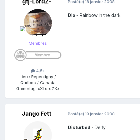
gtj-LordZ-
Posté(e)
18 janvier 2008
Dio -
Rainbow in the dark
Membres
4,5k
Lieu
:
Repentigny /
Québec / Canada
Gamertag: xXLordZXx
Jango Fett
Posté(e)
19 janvier 2008
Disturbed
- Deify