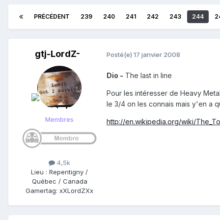
PRÉCÉDENT
239
240
241
242
243
244
2
gtj-LordZ-
Posté(e)
17 janvier 2008
Dio -
The last in line
Pour les intéresser de Heavy Metal
le 3/4 on les connais mais y'en a q
Membres
http://en.wikipedia.org/wiki/The_Top
4,5k
Lieu
:
Repentigny /
Québec / Canada
Gamertag: xXLordZXx