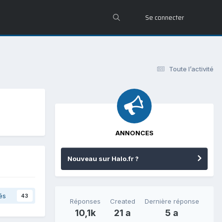
Se connecter
Toute l’activité
ANNONCES
Nouveau sur Halo.fr ?
és
43
Réponses
Created
Dernière réponse
10,1k
21 a
5 a