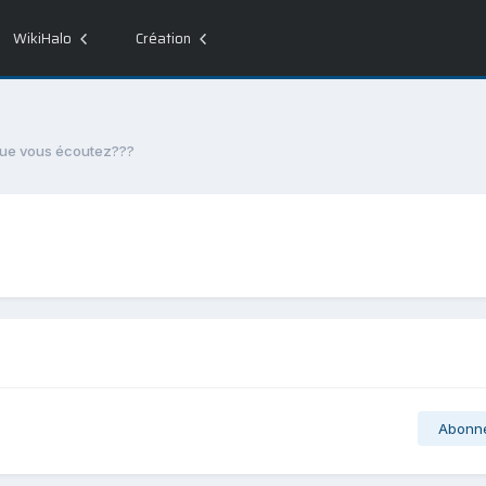
WikiHalo
Création
ue vous écoutez???
Abonn