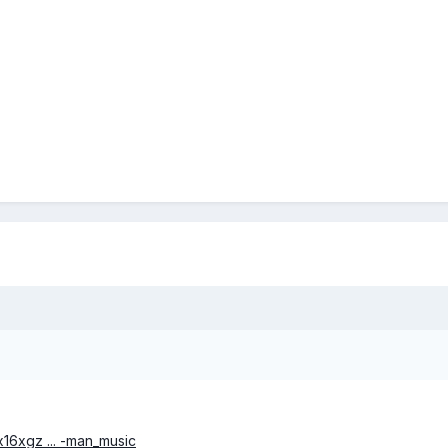
x16xgz ... -man_music