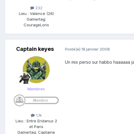
232
Lieu
:
Valence (26)
Gamertag:
CourageLoris
Captain keyes
Posté(e)
18 janvier 2008
Un mix perso sur habbo haaaaaa j
Membres
1,1k
Lieu
:
Entre Eridanus 2
et Paris
Gamertag: Captaine