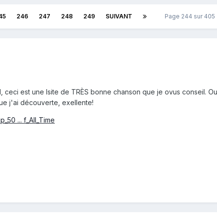
45
246
247
248
249
SUIVANT
Page 244 sur 40
, ceci est une lsite de TRÈS bonne chanson que je ovus conseil. Ou
ue j'ai découverte, exellente!
_50 ... f_All_Time