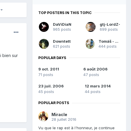
5
TOP POSTERS IN THIS TOPIC
DaViDiaN
gtj-LordZ-
965 posts
699 posts
Downtett
Tomáš - GTJ
621 posts
444 posts
i bien sur
POPULAR DAYS
9 oct. 2011
6 août 2006
71 posts
47 posts
23 juil. 2006
12 mars 2014
45 posts
44 posts
POPULAR POSTS
Miracle
28 juillet 2016
Vu que le rap est à l'honneur, je continue