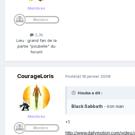
Membres
2,3k
Lieu
:
grand fan de la
partie "poubelle" du
forum!
CourageLoris
Posté(e)
18 janvier 2008
Houba a dit :
Black Sabbath
- iron man
Membres
+1
http://www.dailymotion.com/video/