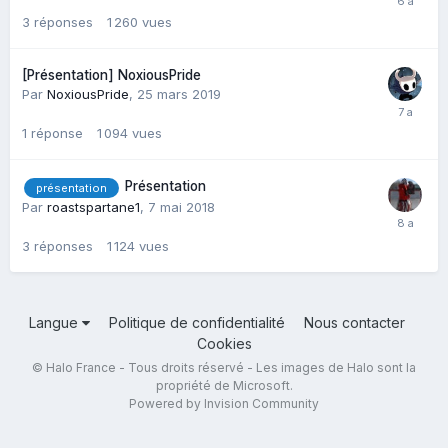
3
réponses
1 260
vues
[Présentation] NoxiousPride
Par
NoxiousPride
,
25 mars 2019
1
réponse
1 094
vues
Présentation
présentation
Par
roastspartane1
,
7 mai 2018
3
réponses
1 124
vues
Langue
Politique de confidentialité
Nous contacter
Cookies
© Halo France - Tous droits réservé - Les images de Halo sont la
propriété de Microsoft.
Powered by Invision Community