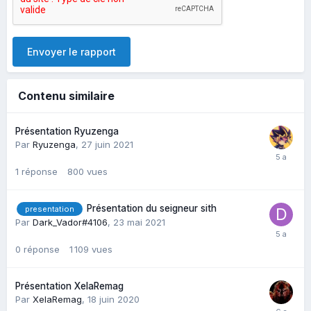
Envoyer le rapport
Contenu similaire
Présentation Ryuzenga
Par
Ryuzenga
,
27 juin 2021
1
réponse
800
vues
Présentation du seigneur sith
presentation
Par
Dark_Vador#4106
,
23 mai 2021
0
réponse
1 109
vues
Présentation XelaRemag
Par
XelaRemag
,
18 juin 2020