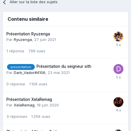
Aller sur la liste des sujets
Contenu similaire
Présentation Ryuzenga
Par
Ryuzenga
,
27 juin 2021
1
réponse
799
vues
Présentation du seigneur sith
presentation
Par
Dark_Vador#4106
,
23 mai 2021
0
réponse
1 109
vues
Présentation XelaRemag
Par
XelaRemag
,
18 juin 2020
3
réponses
1 259
vues