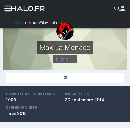
Actualité
Collection
WikiHalo
Création
Max La Menace
Membres
COMPTEUR DE CONTENUS
INSCRIPTION
1 008
30 septembre 2014
DERNIÈRE VISITE
1 mai 2018