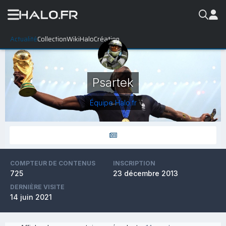
Actualité
Collection
WikiHalo
Création
Psartek
Équipe Halo.fr
COMPTEUR DE CONTENUS
INSCRIPTION
725
23 décembre 2013
DERNIÈRE VISITE
14 juin 2021