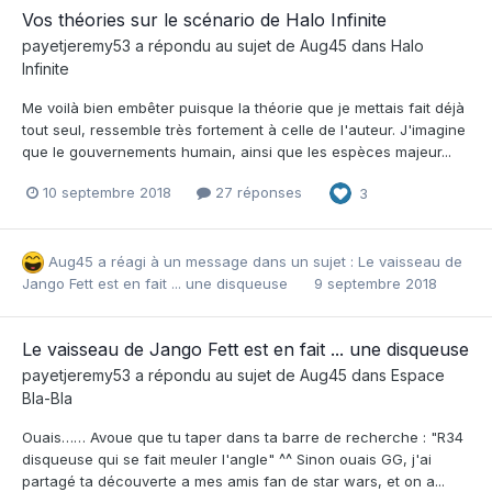
Vos théories sur le scénario de Halo Infinite
payetjeremy53
a répondu au sujet de
Aug45
dans
Halo
Infinite
Me voilà bien embêter puisque la théorie que je mettais fait déjà
tout seul, ressemble très fortement à celle de l'auteur. J'imagine
que le gouvernements humain, ainsi que les espèces majeur...
10 septembre 2018
27 réponses
3
Aug45
a réagi à un message dans un sujet :
Le vaisseau de
Jango Fett est en fait ... une disqueuse
9 septembre 2018
Le vaisseau de Jango Fett est en fait ... une disqueuse
payetjeremy53
a répondu au sujet de
Aug45
dans
Espace
Bla-Bla
Ouais…… Avoue que tu taper dans ta barre de recherche : "R34
disqueuse qui se fait meuler l'angle" ^^ Sinon ouais GG, j'ai
partagé ta découverte a mes amis fan de star wars, et on a...