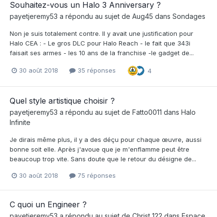
Souhaitez-vous un Halo 3 Anniversary ?
payetjeremy53
a répondu au sujet de
Aug45
dans
Sondages
Non je suis totalement contre. Il y avait une justification pour
Halo CEA : - Le gros DLC pour Halo Reach - le fait que 343i
faisait ses armes - les 10 ans de la franchise -le gadget de...
30 août 2018
35 réponses
4
Quel style artistique choisir ?
payetjeremy53
a répondu au sujet de
Fatto0011
dans
Halo
Infinite
Je dirais même plus, il y a des déçu pour chaque œuvre, aussi
bonne soit elle. Après j'avoue que je m'enflamme peut être
beaucoup trop vite. Sans doute que le retour du désigne de...
30 août 2018
75 réponses
C quoi un Engineer ?
payetjeremy53
a répondu au sujet de
Christ 122
dans
Espace