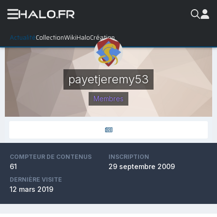
Actualité
Collection
WikiHalo
Création
payetjeremy53
Membres
COMPTEUR DE CONTENUS
INSCRIPTION
61
29 septembre 2009
DERNIÈRE VISITE
12 mars 2019