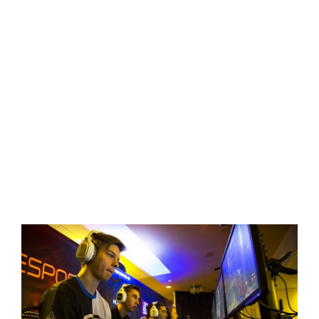
direction d’ESL nous informe que
l’équipe Enigma 6, participant
actuellement à la saison 2 de la Pro
League nord-américaine, a fait l’objet
d’une sanction pécuniaire suite à des
manquements au règlement. Une
première dans l’histoire des Halo
Championship Series.