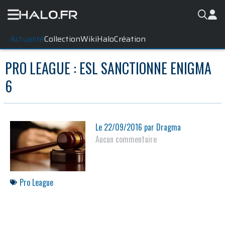
Actualité
Collection
WikiHalo
Création
PRO LEAGUE : ESL SANCTIONNE ENIGMA
6
Le
22/09/2016
par
Dragma
Aucun commentaire
Pro League
Dans un communiqué officiel, la