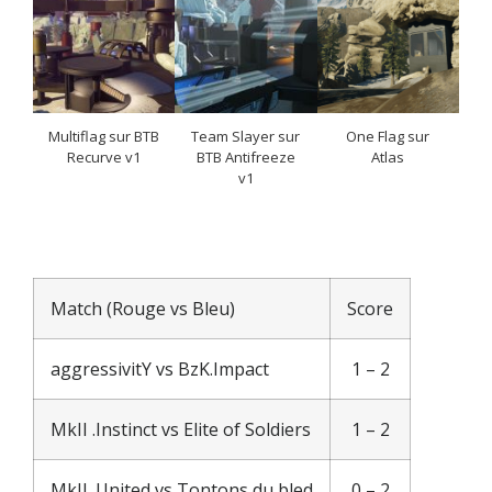
Multiflag sur BTB
Team Slayer sur
One Flag sur
Recurve v1
BTB Antifreeze
Atlas
v1
Match (Rouge vs Bleu)
Score
aggressivitY vs BzK.Impact
1 – 2
MkII .Instinct vs Elite of Soldiers
1 – 2
MkII .United vs Tontons du bled
0 – 2