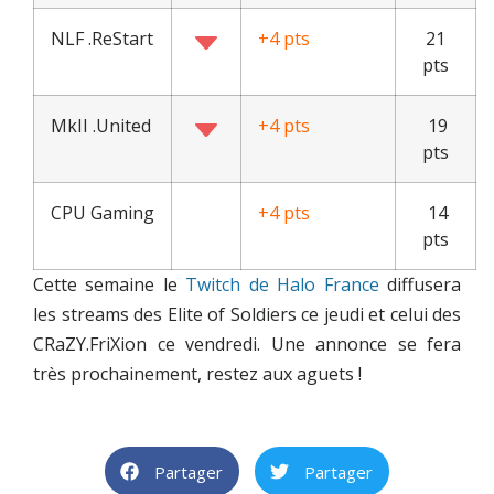
NLF .ReStart
+4 pts
21
pts
MkII .United
+4 pts
19
pts
CPU Gaming
+4 pts
14
pts
Cette semaine le
Twitch de Halo France
diffusera
les streams des Elite of Soldiers ce jeudi et celui des
CRaZY.FriXion ce vendredi. Une annonce se fera
très prochainement, restez aux aguets !
Partager
Partager