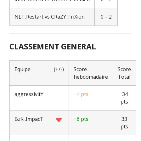
NLF .Restart vs CRaZY .FriXion
0 – 2
CLASSEMENT GENERAL
Equipe
(+/-)
Score
Score
hebdomadaire
Total
aggressivitY
+4 pts
34
pts
BzK .ImpacT
+6 pts
33
pts