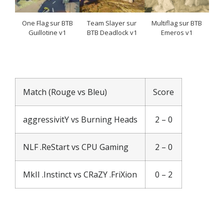
One Flag sur BTB
Team Slayer sur
Multiflag sur BTB
Guillotine v1
BTB Deadlock v1
Emeros v1
Match (Rouge vs Bleu)
Score
aggressivitY vs Burning Heads
2 – 0
NLF .ReStart vs CPU Gaming
2 – 0
MkII .Instinct vs CRaZY .FriXion
0 – 2