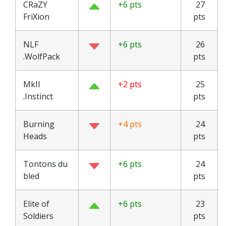
CRaZY
+6 pts
27
FriXion
pts
NLF
+6 pts
26
.WolfPack
pts
MkII
+2 pts
25
.Instinct
pts
Burning
+4 pts
24
Heads
pts
Tontons du
+6 pts
24
bled
pts
Elite of
+6 pts
23
Soldiers
pts