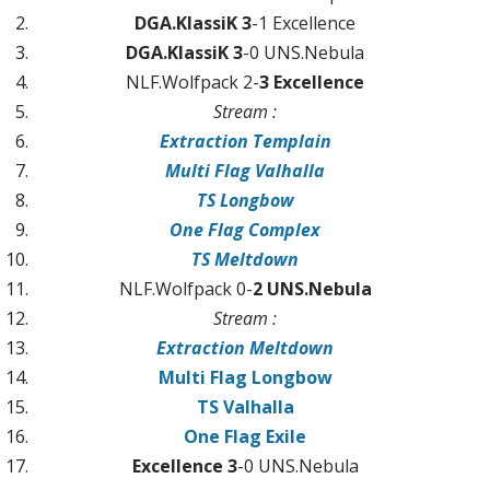
DGA.KlassiK 3
-1 Excellence
DGA.KlassiK 3
-0 UNS.Nebula
NLF.Wolfpack 2-
3 Excellence
Stream :
Extraction Templain
Multi Flag Valhalla
TS Longbow
One Flag Complex
TS Meltdown
NLF.Wolfpack 0-
2 UNS.Nebula
Stream :
Extraction Meltdown
Multi Flag Longbow
TS Valhalla
One Flag Exile
Excellence 3
-0 UNS.Nebula