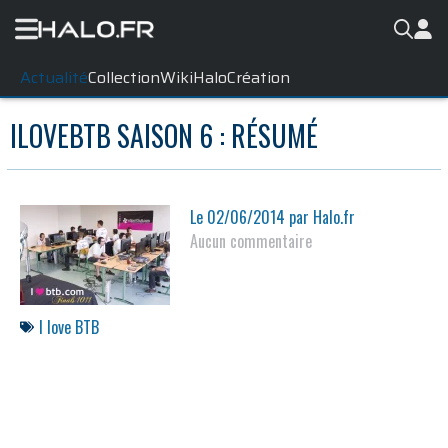
Actualité
Collection
WikiHalo
Création
ILOVEBTB SAISON 6 : RÉSUMÉ
Le
02/06/2014
par
Halo.fr
Aucun commentaire
I love BTB