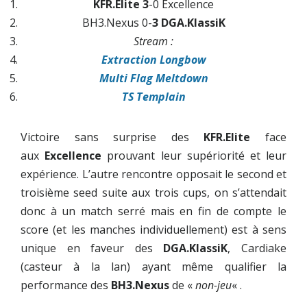
KFR.Elite 3
-0 Excellence
BH3.Nexus 0-
3 DGA.KlassiK
Stream :
Extraction Longbow
Multi Flag Meltdown
TS Templain
Victoire sans surprise des
KFR.Elite
face
aux
Excellence
prouvant leur supériorité et leur
expérience. L’autre rencontre opposait le second et
troisième seed suite aux trois cups, on s’attendait
donc à un match serré mais en fin de compte le
score (et les manches individuellement) est à sens
unique en faveur des
DGA.KlassiK
, Cardiake
(casteur à la lan) ayant même qualifier la
performance des
BH3.Nexus
de «
non-jeu
« .