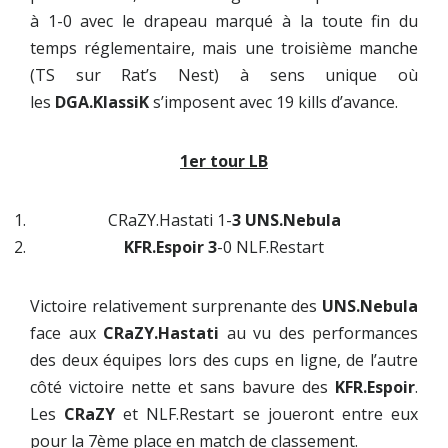
à 1-0 avec le drapeau marqué à la toute fin du
temps réglementaire, mais une troisième manche
(TS sur Rat’s Nest) à sens unique où
les
DGA.KlassiK
s’imposent avec 19 kills d’avance.
1er tour LB
CRaZY.Hastati 1-
3 UNS.Nebula
KFR.Espoir 3
-0 NLF.Restart
Victoire relativement surprenante des
UNS.Nebula
face aux
CRaZY.Hastati
au vu des performances
des deux équipes lors des cups en ligne, de l’autre
côté victoire nette et sans bavure des
KFR.Espoir
.
Les
CRaZY
et
NLF.Restart
se joueront entre eux
pour la 7ème place en match de classement.