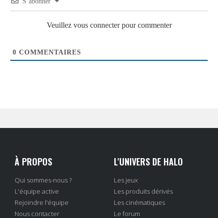
S’abonner
Veuillez vous connecter pour commenter
0
COMMENTAIRES
À PROPOS
L'UNIVERS DE HALO
Qui sommes-nous ?
Les jeux
L'équipe active
Les produits dérivés
Rejoindre l'équipe
Les cinématiques
Nous contacter
Le forum