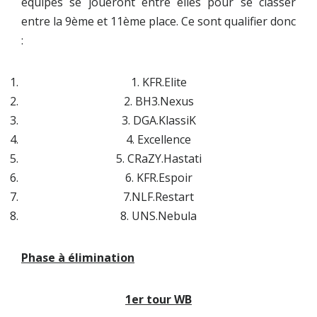
équipes se joueront entre elles pour se classer
entre la 9ème et 11ème place. Ce sont qualifier donc
:
1. KFR.Elite
2. BH3.Nexus
3. DGA.KlassiK
4. Excellence
5. CRaZY.Hastati
6. KFR.Espoir
7.NLF.Restart
8. UNS.Nebula
Phase à élimination
1er tour WB