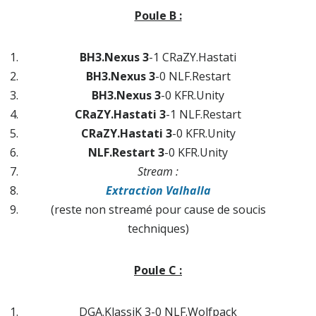
Poule B :
BH3.Nexus 3
-1 CRaZY.Hastati
BH3.Nexus 3
-0 NLF.Restart
BH3.Nexus 3
-0 KFR.Unity
CRaZY.Hastati 3
-1 NLF.Restart
CRaZY.Hastati 3
-0 KFR.Unity
NLF.Restart 3
-0 KFR.Unity
Stream :
Extraction Valhalla
(reste non streamé pour cause de soucis
techniques)
Poule C :
DGA.KlassiK 3
-0 NLF.Wolfpack