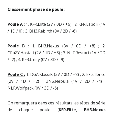
Classement phase de poule :
Poule A :
1. KFR.Elite (2V / 0D / +6) ; 2. KFR.Espoir (1V
/ 1D / 0) ; 3. BH3.Rebirth (0V / 2D / -6)
Poule B :
1. BH3.Nexus (3V / 0D / +8) ; 2.
CRaZY.Hastati (2V / 1D / +3) ; 3. NLF.Restart (1V / 2D
/ -2) ; 4. KFR.Unity (0V / 3D / -9)
Poule C :
1. DGA.KlassiK (3V / 0D / +8) ; 2. Excellence
(2V / 1D / +2) ; UNS.Nebula (1V / 2D / -4) ;
NLF.Wolfpack (0V / 3D / -6)
On remarquera dans ces résultats les têtes de série
de chaque poule (
KFR.Elite, BH3.Nexus