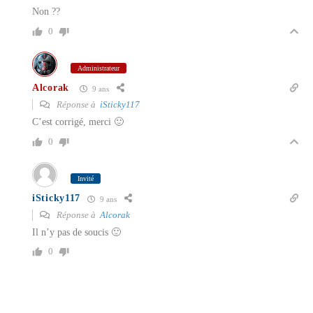
Non ??
0
Administrateur
Alcorak
9 ans
Réponse à
iSticky117
C’est corrigé, merci 🙂
0
Invité
iSticky117
9 ans
Réponse à
Alcorak
Il n’y pas de soucis 🙂
0