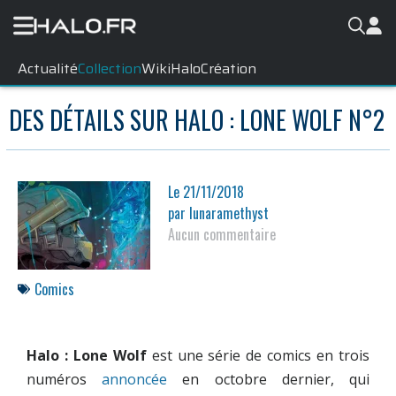
Actualité
Collection
WikiHalo
Création
DES DÉTAILS SUR HALO : LONE WOLF N°2
Le
21/11/2018
par
lunaramethyst
Aucun commentaire
Comics
Halo : Lone Wolf
est une série de comics en trois
numéros
annoncée
en octobre dernier, qui