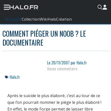
Actualité
Collection
WikiHalo
Création
COMMENT PIÉGER UN NOOB ? LE
DOCUMENTAIRE
Le
20/11/2007
par
Halo.fr
Aucun commentaire
Halo.fr
Après le suicide le plus élaboré, c’est au tour de ce
que l’on pourrait nommer le piège le plus élaboré !
En effet, le mode Forge permet de laisser libre