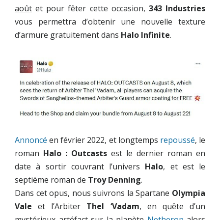
août
et pour fêter cette occasion,
343 Industries
vous permettra d’obtenir une nouvelle texture
d’armure gratuitement dans
Halo Infinite
.
Annoncé
en février 2022, et longtemps
repoussé
, le
roman
Halo : Outcasts
est le dernier roman en
date à sortir couvrant l’univers
Halo
, et est le
septième roman de
Troy Denning
.
Dans cet opus, nous suivrons la Spartane
Olympia
Vale
et l’Arbiter
Thel ‘Vadam
, en quête d’un
mystérieux artéfact sur la planète
Netherop
alors