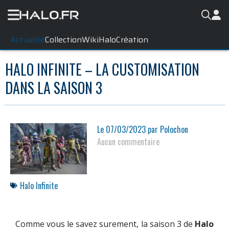
Actualité
Collection
WikiHalo
Création
HALO INFINITE – LA CUSTOMISATION
DANS LA SAISON 3
Le
07/03/2023
par
Polochon
Aucun commentaire
Halo Infinite
Comme vous le savez surement, la saison 3 de
Halo