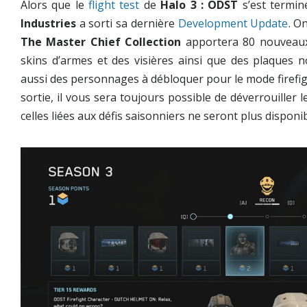
Alors que le
flight test
de
Halo 3 : ODST
s’est termin
Industries
a sorti sa dernière
Development Update
. O
The Master Chief Collection
apportera 80 nouveaux
skins d’armes et des visières ainsi que des plaques
aussi des personnages à débloquer pour le mode firefi
sortie, il vous sera toujours possible de déverrouiller
celles liées aux défis saisonniers ne seront plus disponib