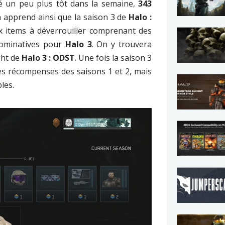
é un peu plus tôt dans la semaine,
343
n apprend ainsi que la saison 3 de
Halo :
 items à déverrouiller comprenant des
 nominatives pour
Halo 3
. On y trouvera
ght de
Halo 3 : ODST
. Une fois la saison 3
 les récompenses des saisons 1 et 2, mais
les.