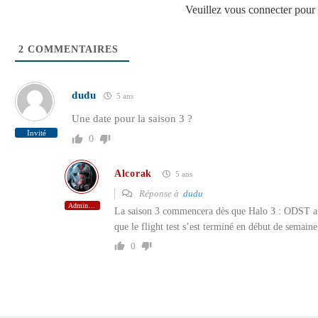
Veuillez vous connecter pou
2
COMMENTAIRES
dudu
5 ans
Une date pour la saison 3 ?
Invité
0
Alcorak
5 ans
Réponse à
dudu
Administrateur
La saison 3 commencera dès que Halo 3 : ODST au
que le flight test s’est terminé en début de semain
0