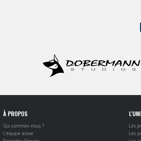
À PROPOS
L'UN
Qui sommes-nous ?
Les j
L'équipe active
Les p
Rejoindre l'équipe
Les c