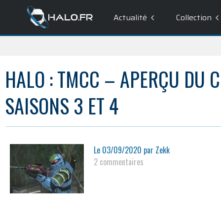
Actualité
Collection
HALO : TMCC – APERÇU DU 
SAISONS 3 ET 4
Le
03/09/2020
par
Zekk
2 commentaires