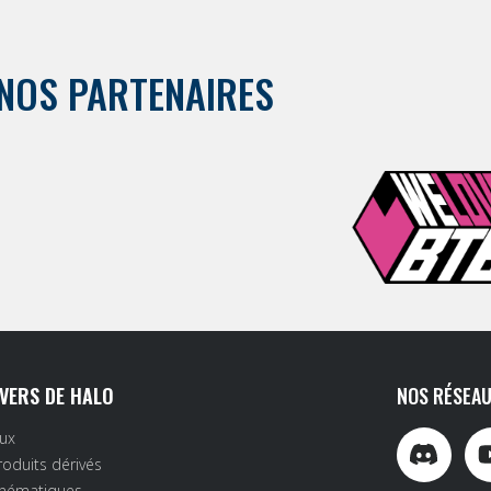
NOS PARTENAIRES
IVERS DE HALO
NOS RÉSEAU
eux
roduits dérivés
inématiques