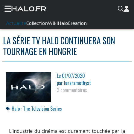
Actualité
Collection
WikiHalo
Création
LA SÉRIE TV HALO CONTINUERA SON
TOURNAGE EN HONGRIE
Le
01/07/2020
par
lunaramethyst
3 commentaires
Halo : The Television Series
L’industrie du cinéma est durement touchée par la