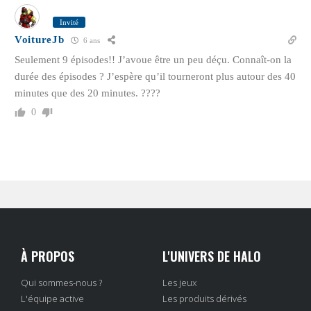
Invité
VoitureJb
6 ans
Seulement 9 épisodes!! J’avoue être un peu déçu. Connaît-on la
durée des épisodes ? J’espère qu’il tourneront plus autour des 40
minutes que des 20 minutes. ????
0
À PROPOS
L'UNIVERS DE HALO
Qui sommes-nous ?
Les jeux
L'équipe active
Les produits dérivés