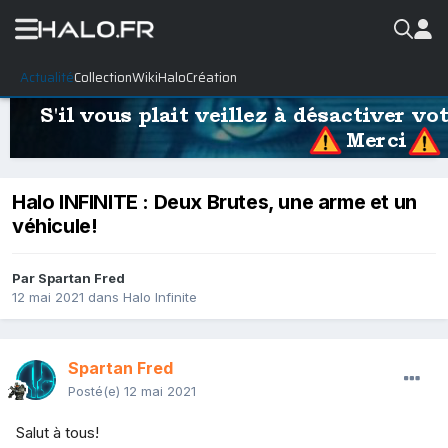
Actualité
Collection
WikiHalo
Création
Halo INFINITE : Deux Brutes, une arme et un
véhicule!
Par
Spartan Fred
12 mai 2021
dans
Halo Infinite
Spartan Fred
Posté(e)
12 mai 2021
Salut à tous!