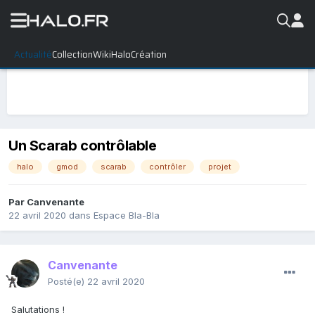
Actualité
Collection
WikiHalo
Création
Un Scarab contrôlable
halo
gmod
scarab
contrôler
projet
Par
Canvenante
22 avril 2020
dans
Espace Bla-Bla
Canvenante
Posté(e)
22 avril 2020
Salutations !