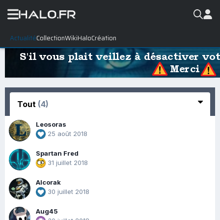
Actualité
Collection
WikiHalo
Création
Tout
(4)
Leosoras
25 août 2018
Spartan Fred
31 juillet 2018
Alcorak
30 juillet 2018
Aug45