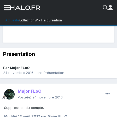
Actualité
Collection
WikiHalo
Création
Présentation
Par
Major FLoO
24 novembre 2016
dans
Présentation
Major FLoO
Posté(e)
24 novembre 2016
Suppression du compte.
Modifié
12 août 2017
par Major FLoO