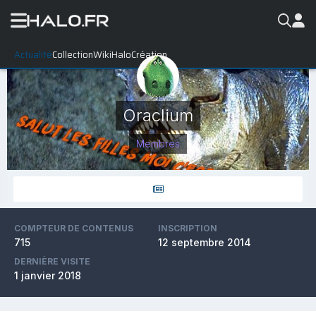
Actualité
Collection
WikiHalo
Création
Oraclium
Membres
COMPTEUR DE CONTENUS
INSCRIPTION
715
12 septembre 2014
DERNIÈRE VISITE
1 janvier 2018