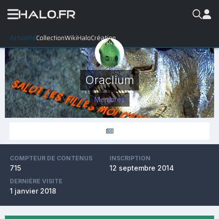
Actualité
Collection
WikiHalo
Création
Oraclium
Membres
COMPTEUR DE CONTENUS
INSCRIPTION
715
12 septembre 2014
DERNIÈRE VISITE
1 janvier 2018