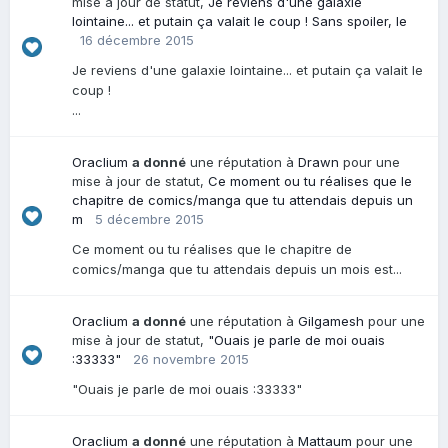
mise à jour de statut,
Je reviens d'une galaxie
lointaine... et putain ça valait le coup ! Sans spoiler, le
16 décembre 2015
Je reviens d'une galaxie lointaine... et putain ça valait le
coup !
...
Oraclium
a donné
une réputation à
Drawn
pour une
mise à jour de statut,
Ce moment ou tu réalises que le
chapitre de comics/manga que tu attendais depuis un
m
5 décembre 2015
Ce moment ou tu réalises que le chapitre de
comics/manga que tu attendais depuis un mois est...
Oraclium
a donné
une réputation à
Gilgamesh
pour une
mise à jour de statut,
"Ouais je parle de moi ouais
:33333"
26 novembre 2015
"Ouais je parle de moi ouais :33333"
Oraclium
a donné
une réputation à
Mattaum
pour une