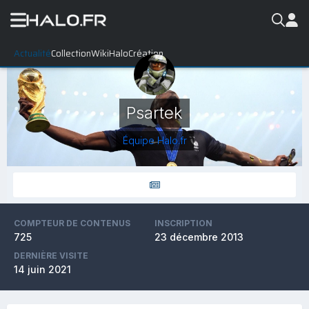
Actualité
Collection
WikiHalo
Création
Psartek
Équipe Halo.fr
COMPTEUR DE CONTENUS
INSCRIPTION
725
23 décembre 2013
DERNIÈRE VISITE
14 juin 2021