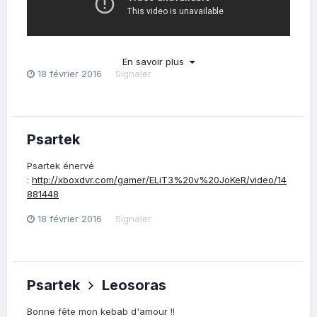
En savoir plus
18 février 2016
Signaler
Psartek
Psartek énervé
:
http://xboxdvr.com/gamer/ELiT3%20v%20JoKeR/video/14
881448
18 février 2016
Signaler
Psartek
Leosoras
Bonne fête mon kebab d'amour !!