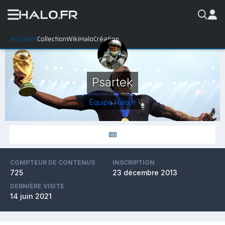
Actualité
Collection
WikiHalo
Création
Psartek
Équipe Halo.fr
COMPTEUR DE CONTENUS
INSCRIPTION
725
23 décembre 2013
DERNIÈRE VISITE
14 juin 2021