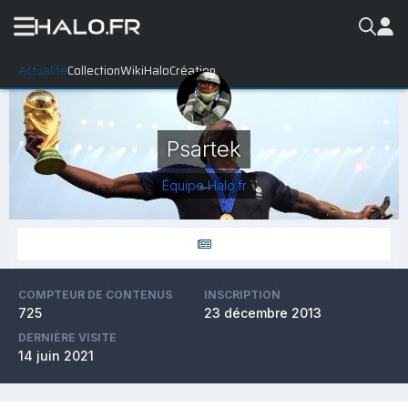
Actualité
Collection
WikiHalo
Création
Psartek
Équipe Halo.fr
COMPTEUR DE CONTENUS
INSCRIPTION
725
23 décembre 2013
DERNIÈRE VISITE
14 juin 2021