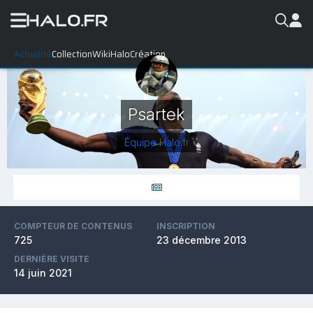
Actualité
Collection
WikiHalo
Création
Psartek
Équipe Halo.fr
COMPTEUR DE CONTENUS
INSCRIPTION
725
23 décembre 2013
DERNIÈRE VISITE
14 juin 2021