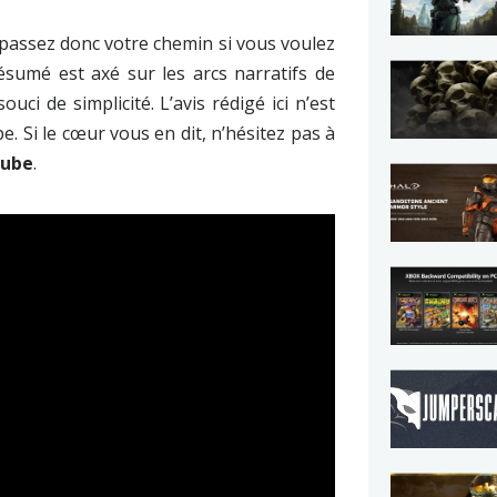
 passez donc votre chemin si vous voulez
résumé est axé sur les arcs narratifs de
ci de simplicité. L’avis rédigé ici n’est
pe. Si le cœur vous en dit, n’hésitez pas à
tube
.