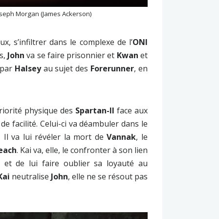
oseph Morgan (James Ackerson)
, s’infiltrer dans le complexe de l’
ONI
ls,
John
va se faire prisonnier et
Kwan
et
 par
Halsey
au sujet des
Forerunner
, en
iorité physique des
Spartan-II
face aux
 facilité. Celui-ci va déambuler dans le
. Il va lui révéler la mort de
Vannak
, le
each
. Kai va, elle, le confronter à son lien
et de lui faire oublier sa loyauté au
Kai
neutralise
John
, elle ne se résout pas