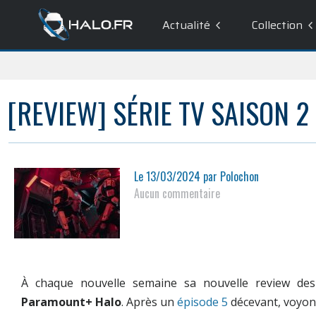
Actualité
Collection
[REVIEW] SÉRIE TV SAISON 2
Le
13/03/2024
par
Polochon
Aucun commentaire
À chaque nouvelle semaine sa nouvelle review des
Paramount+
Halo
. Après un
épisode 5
décevant, voyons