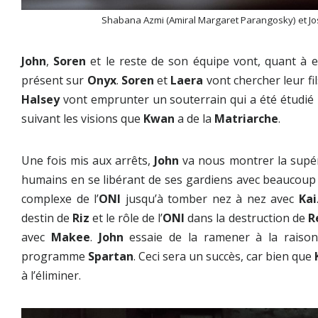
Shabana Azmi (Amiral Margaret Parangosky) et J
John
,
Soren
et le reste de son équipe vont, quant à eux
présent sur
Onyx
.
Soren
et
Laera
vont chercher leur fi
Halsey
vont emprunter un souterrain qui a été étudié
suivant les visions que
Kwan
a de la
Matriarche
.
Une fois mis aux arrêts,
John
va nous montrer la supér
humains en se libérant de ses gardiens avec beaucoup de
complexe de l’
ONI
jusqu’à tomber nez à nez avec
Kai
destin de
Riz
et le rôle de l’
ONI
dans la destruction de
R
avec
Makee
.
John
essaie de la ramener à la raison 
programme
Spartan
. Ceci sera un succès, car bien que
à l’éliminer.