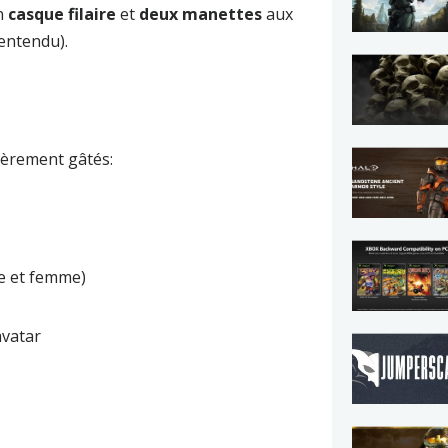
un
casque filaire
et
deux manettes
aux
 entendu).
ièrement gâtés:
 et femme)
avatar