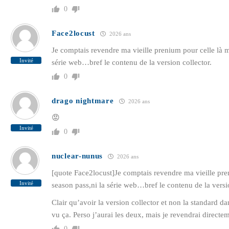
0
Face2locust
2026 ans
Je comptais revendre ma vieille prenium pour celle là m
Invité
série web…bref le contenu de la version collector.
0
drago nightmare
2026 ans
😡
Invité
0
nuclear-nunus
2026 ans
[quote Face2locust]Je comptais revendre ma vieille pre
Invité
season pass,ni la série web…bref le contenu de la versio
Clair qu’avoir la version collector et non la standard da
vu ça. Perso j’aurai les deux, mais je revendrai directe
0