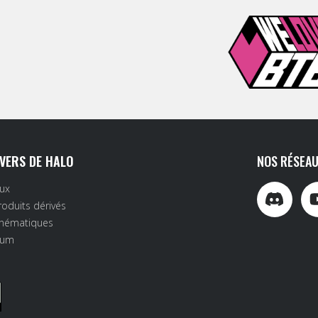
IVERS DE HALO
NOS RÉSEAU
eux
roduits dérivés
inématiques
rum