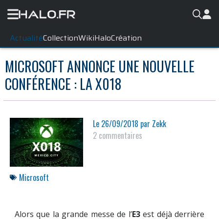
Actualité
Collection
WikiHalo
Création
MICROSOFT ANNONCE UNE NOUVELLE
CONFÉRENCE : LA X018
Le
26/09/2018
par
Zekk
2 commentaires
Microsoft
Alors que la grande messe de l’
E3
est déjà derrière