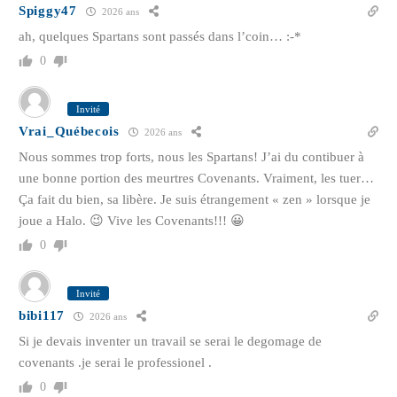
Spiggy47
2026 ans
ah, quelques Spartans sont passés dans l’coin… :-*
0
Invité
Vrai_Québecois
2026 ans
Nous sommes trop forts, nous les Spartans! J’ai du contibuer à
une bonne portion des meurtres Covenants. Vraiment, les tuer…
Ça fait du bien, sa libère. Je suis étrangement « zen » lorsque je
joue a Halo. 😉 Vive les Covenants!!! 😀
0
Invité
bibi117
2026 ans
Si je devais inventer un travail se serai le degomage de
covenants .je serai le professionel .
0