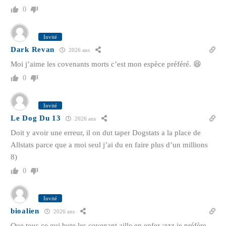
0
Invité
Dark Revan
2026 ans
Moi j’aime les covenants morts c’est mon espèce préféré. 😆
0
Invité
Le Dog Du 13
2026 ans
Doit y avoir une erreur, il on dut taper Dogstats a la place de
Allstats parce que a moi seul j’ai du en faire plus d’un millions
8)
0
Invité
bioalien
2026 ans
Que tous ce qui bute les covenant aille en enfer :zzz je préfère