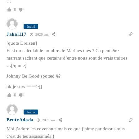
…
0
Invité
Jakal117
2026 ans
[quote Dreizen]
Et si on calculait le nombre de Marines tués ? Ca peut être
marrant sachant que certains d’entre nous sont de vrais traitres
…[/quote]
Johnny Be Good spotted 😀
ok je sors ====>[]
0
Invité
BruteAdada
2026 ans
Moi j’adore les covenants mais ce que j’aime par dessus tous
c’est de les assassinnés!!