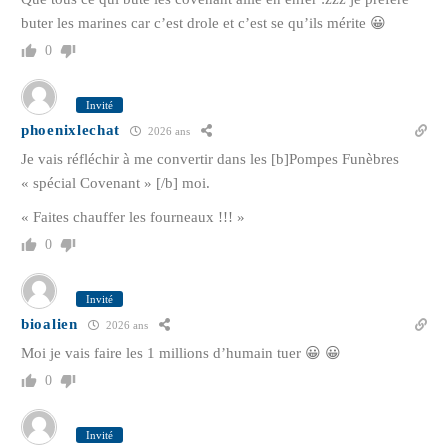
buter les marines car c’est drole et c’est se qu’ils mérite 😀
0
Invité
phoenixlechat
2026 ans
Je vais réfléchir à me convertir dans les [b]Pompes Funèbres
« spécial Covenant » [/b] moi.
« Faites chauffer les fourneaux !!! »
0
Invité
bioalien
2026 ans
Moi je vais faire les 1 millions d’humain tuer 😀 😀
0
Invité