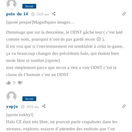
Invité
polo du 14
2026 ans
[quote petque]Magnifiques images…
Dommage que sur la deuxième, le ODST gâche tout ( c’est laid
comme nom, pourquoi n’ont-ils pas gardé recon 😥 ).
Il est vrai que si l’environnement est semblable à celui in-game,
ça va beaucoup changer des précédents halo, qui étaient bien
moin libre et sombre.[/quote]
tout simplement parce que recon a rien a voir ODST c’est la
classe de l’humain c’est un ODST
0
Invité
yupjo
2026 ans
[quote enkhyl]
Halo CE était très libre, on pouvait partir crapahuter dans les
niveaux, explorer, essayer d’atteindre des endroits que l’on