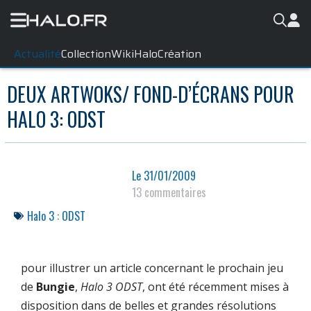
Actualité
Collection
WikiHalo
Création
DEUX ARTWOKS/ FOND-D’ÉCRANS POUR
HALO 3: ODST
Le
31/01/2009
13 commentaires
Halo 3 : ODST
pour illustrer un article concernant le prochain jeu
de
Bungie
,
Halo 3 ODST
, ont été récemment mises à
disposition dans de belles et grandes résolutions