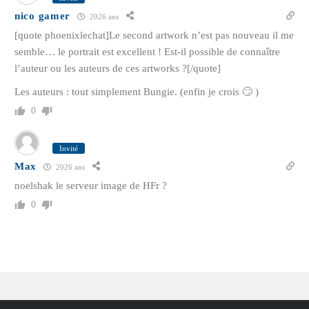
nico gamer
2026 ans
[quote phoenixlechat]Le second artwork n’est pas nouveau il me
semble… le portrait est excellent ! Est-il possible de connaître
l’auteur ou les auteurs de ces artworks ?[/quote]
Les auteurs : tout simplement Bungie. (enfin je crois 🙄 )
0
Invité
Max
2026 ans
noelshak le serveur image de HFr ?
0