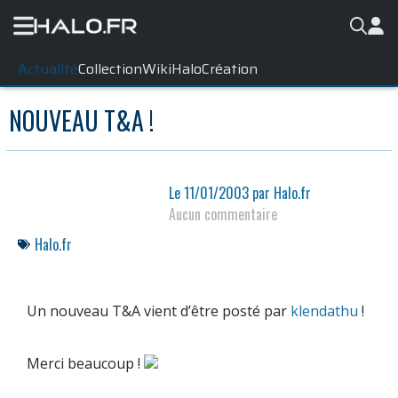
Actualité
Collection
WikiHalo
Création
NOUVEAU T&A !
Le
11/01/2003
par
Halo.fr
Aucun commentaire
Halo.fr
Un nouveau T&A vient d’être posté par
klendathu
!
Merci beaucoup !