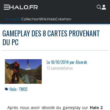
Actualité
Collection
WikiHalo
Création
GAMEPLAY DES 8 CARTES PROVENANT
DU PC
Le
16/10/2014
par
Alcorak
13 commentaires
Halo : TMCC
Après nous avoir dévoilé du gameplay sur
Halo 2