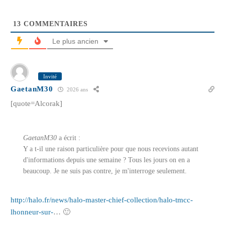
13
COMMENTAIRES
Le plus ancien
Invité
GaetanM30
2026 ans
[quote=Alcorak]
GaetanM30
a écrit :
Y a t-il une raison particulière pour que nous recevions autant
d'informations depuis une semaine ? Tous les jours on en a
beaucoup. Je ne suis pas contre, je m'interroge seulement.
http://halo.fr/news/halo-master-chief-collection/halo-tmcc-
lhonneur-sur-
… 🙂