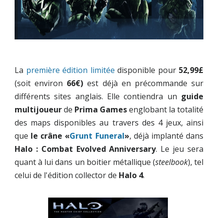
La
première édition limitée
disponible pour
52,99£
(soit environ
66€)
est déjà en précommande sur
différents sites anglais. Elle contiendra un
guide
multijoueur
de
Prima Games
englobant la totalité
des maps disponibles au travers des 4 jeux, ainsi
que
le crâne «
Grunt Funeral
»
, déjà implanté dans
Halo : Combat Evolved Anniversary
. Le jeu sera
quant à lui dans un boitier métallique (
steelbook
), tel
celui de l'édition collector de
Halo 4
.