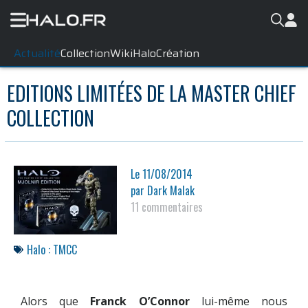
Actualité
Collection
WikiHalo
Création
EDITIONS LIMITÉES DE LA MASTER CHIEF
COLLECTION
Le
11/08/2014
par
Dark Malak
11 commentaires
Halo : TMCC
Alors que
Franck O’Connor
lui-même nous