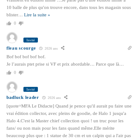
vraiment en édition limité …Je parle pas d'une édition limite a
10 balle de plus qu'on trouve encore, dans tous les magasin sous
blister
…
Lire la suite »
0
Invité
fleau scourge
2026 ans
Bof bof bof bof bof.
Je l’aurais ptet prise si VF et prix abordable… Parce que là…
0
Invité
badluck leader
2026 ans
[quote=MFA Le Didacte] Quand je pence qu'il aurait pu faire une
vrai édition collector, avec pleins de goodie, de Halo 1 jusqu'a
Halo 4.C'est la Master chief collection quoi ! un truc pour les
fans/ ou non mais pour les fans quand même.Elle mérite
beaucoup plus que : 1 statue de 30 cm et un calpin qui a l'air pas