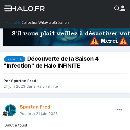
Actualité
Collection
WikiHalo
Création
Découverte de la Saison 4
saison 4
"Infection" de Halo INFINITE
Par
Spartan Fred
21 juin 2023
dans
Halo Infinite
Spartan Fred
Posté(e)
21 juin 2023
Salut à tous!