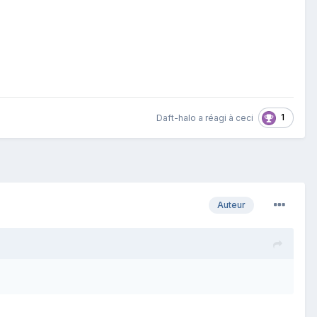
1
Daft-halo
a réagi à ceci
Auteur