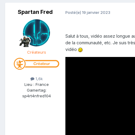
Spartan Fred
Posté(e)
19 janvier 2023
Salut à tous, vidéo assez longue a
de la communauté, etc. Je suis très
vidéo
Créateurs
1,6k
Lieu
:
France
Gamertag:
sp4rt4nfred104