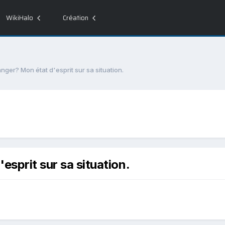
WikiHalo
Création
nger? Mon état d'esprit sur sa situation.
esprit sur sa situation.